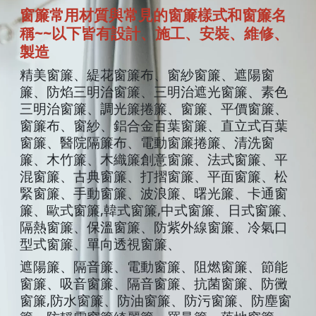
窗簾常用材質與常見的窗簾樣式
和
窗簾
名
稱
~~
以下皆有設計
、施工、
安
裝、
維修
、
製造
精美窗簾、緹花窗簾布、窗紗窗簾、遮陽窗
簾、防焰三明治窗簾、三明治遮光窗簾、素色
三明治窗簾、調光簾捲簾、窗簾、平價窗簾、
窗簾布、窗紗、鋁合金百葉窗簾、直立式百葉
窗簾、醫院隔簾布、電動窗簾捲簾、清洗窗
簾、木竹簾、木織簾創意窗簾、法式窗簾、平
混窗簾、古典窗簾、打摺窗簾、平面窗簾、松
緊窗簾、手動窗簾、波浪簾、曙光簾、卡通窗
簾、歐式窗簾
,
韓式窗簾
,
中式窗簾、日式窗簾、
隔熱窗簾、保溫窗簾、防紫外線窗簾、冷氣口
型式窗簾、單向透視窗簾、
遮陽簾、隔音簾、電動窗簾、阻燃窗簾、節能
窗簾、吸音窗簾、隔音窗簾、抗菌窗簾、防黴
窗簾
,
防水窗簾、防油窗簾、防污窗簾、防塵窗