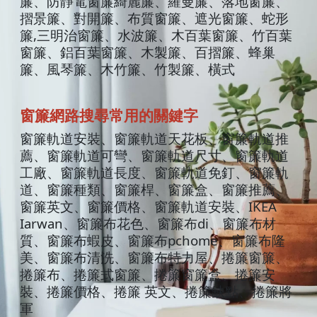
簾、防靜電窗簾綺麗簾、羅曼簾、落地窗簾、
摺景簾、對開簾、布質窗簾、遮光窗簾、蛇形
簾
,
三明治窗簾、水波簾、木百葉窗簾、竹百葉
窗簾、鋁百葉窗簾、木製簾、百摺簾、蜂巢
簾、風琴簾、木竹簾、竹製簾、橫式
窗簾
網路搜
尋常
用的關鍵字
窗簾軌道安裝、窗簾軌道天花板、窗簾軌道推
薦、窗簾軌道可彎、窗簾軌道尺寸、窗簾軌道
工廠、窗簾軌道長度、窗簾軌道免釘、窗簾軌
道、窗簾種類、窗簾桿、窗簾盒、窗簾推薦、
窗簾英文、窗簾價格、窗簾軌道安裝、
IKEA
Iarwan
、窗簾布花色、窗簾布
di
、窗簾布材
質、窗簾布蝦皮、窗簾布
pchome
、窗簾布隆
美、窗簾布清洗、窗簾布特力屋、捲簾窗簾、
捲簾布、捲簾式窗簾、捲簾窗簾盒、捲簾安
裝、捲簾價格、捲簾 英文、捲簾缺點、捲簾將
軍