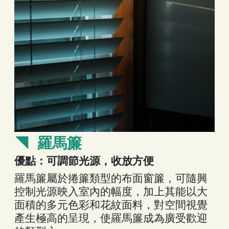
◥
羅馬簾
優點：可調節光源，收放方便
羅馬簾屬於捲簾類型的布面窗簾，可隨興
控制光源映入室內的幅度，加上其能以大
面積的多元色彩和花紋面料，對空間視覺
產生極高的
呈現
，使羅馬簾成為廣受歡迎