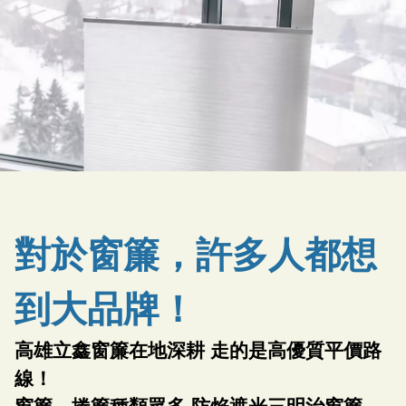
對於窗簾，許多人都想
到大品牌！
高雄立鑫窗簾在地深耕 走的是高優質平價路
線！
窗簾，捲簾種類眾多 防焰遮光三明治窗簾